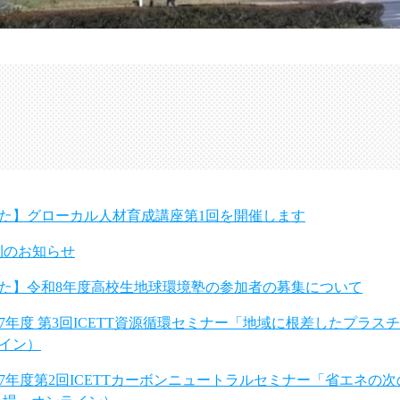
た】グローカル人材育成講座第1回を開催します
発刊のお知らせ
た】令和8年度高校生地球環境塾の参加者の募集について
7年度 第3回ICETT資源循環セミナー「地域に根差したプラ
イン）
年度第2回ICETTカーボンニュートラルセミナー「省エネの次