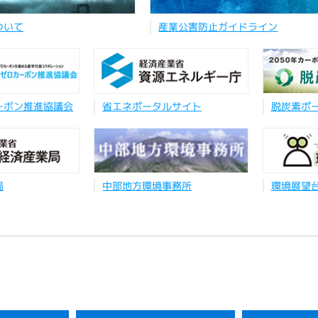
ついて
産業公害防止ガイドライン
ーボン推進協議会
省エネポータルサイト
脱炭素ポ
局
中部地方環境事務所
環境展望