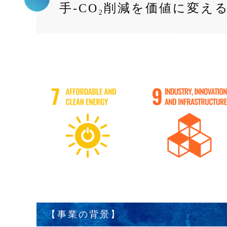
手-CO₂削減を価値に変
【事業の背景】