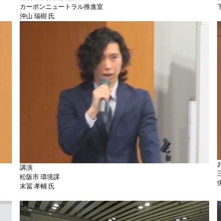
カーボンニュートラル推進室
沖山 瑞樹 氏
講演
松阪市 環境課
末冨 孝輔 氏