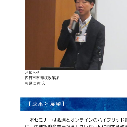
お知らせ
四日市市 環境政策課
相原 史弥 氏
【成果と展望】
本セミナーは会場とオンラインのハイブリッド形
は、中部経済産業局からJ-クレジットに関する