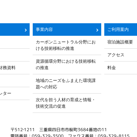
事業内容
ご利用案内
カーボンニュートラル分野にお
宿泊施設概要
ける技術移転の推進
アクセス
資源循環分野における技術移転
財務資料
の推進
料金
地域のニーズをふまえた環境課
題への対応
レター
次代を担う人材の育成と情報・
技術交流の促進
〒512‐1211 三重県四日市市桜町3684番地の11
電話番号：059-329-3500
ファクス番号：059-329-8115