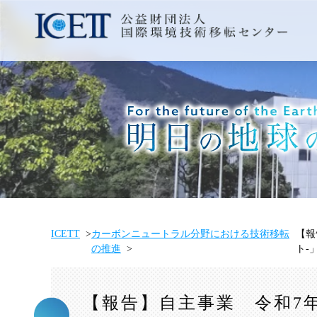
ICETT
カーボンニュートラル分野における技術移転
【報
の推進
ト-
【報告】自主事業 令和7