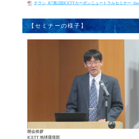
チラシ_R7第2回ICETTカーボンニュートラルセミナー_fina
【セミナーの様子】
開会挨拶
ICETT 地球環境部