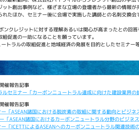
ジット創出事例など、様ざまな立場の登壇者から最新の情報が
れたほか、セミナー後に会場で実施した講師との名刺交換会
ンクレジットに対する理解あるいは関心が高まったとの回答
取組促進の一助になることを願っています。
ニュートラルの取組促進と地域経済の発展を目的としたセミナー
の開催報告記事
ートラルセミナー「カーボンニュートラル達成に向けた建設業界
の開催報告記事
ミナー「ASEAN諸国における脱炭素の取組に関する動向とビジ
ミナー「ASEAN諸国におけるカーボンニュートラル分野のビジ
ナー「ICETTによるASEANへのカーボンニュートラル関連技