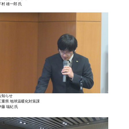
下村 雄一郎 氏
お知らせ
三重県 地球温暖化対策課
伊藤 瑞紀 氏