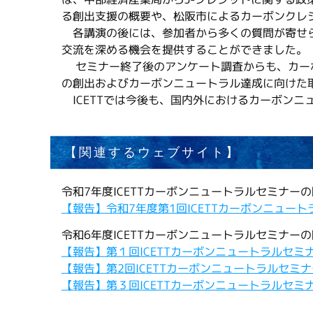
る創出支援の概要や、松阪市によるカーボンクレ
各講演の後には、参加者から多くの質問が寄せら
交流を深める機会を提供することができました。
セミナー終了後のアンケート調査からも、カーボ
の創出およびカーボンニュートラル達成に向けた
ICETTでは今後も、国内外におけるカーボン
【関連するウェブサイト】
令和7年度ICETTカーボンニュートラルセミナー
【報告】令和7年度第1回ICETTカーボンニュ
令和6年度ICETTカーボンニュートラルセミナー
【報告】第１回ICETTカーボンニュートラルセ
【報告】第2回ICETTカーボンニュートラルセ
【報告】第３回ICETTカーボンニュートラルセミ